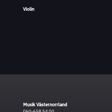
Violin
Musik Västernorrland
060-658 54 00