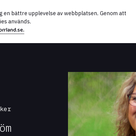
dig en bättre upplevelse av webbplatsen. Genom att
kies används.
rrland.se.
iker
öm