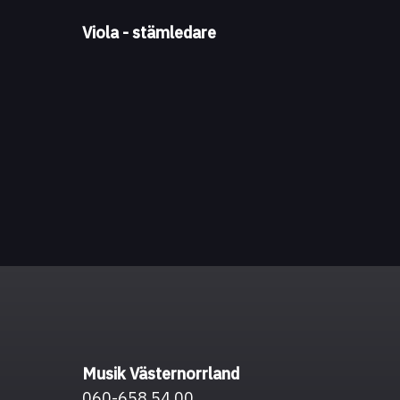
Viola - stämledare
Musik Västernorrland
060-658 54 00