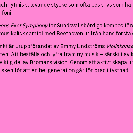
 och rytmiskt levande stycke som ofta beskrivs som ha
foni.
vens First Symphony
tar Sundsvallsbördiga kompositör
 musikalisk samtal med Beethoven utifrån hans första 
unkt är uruppförandet av Emmy Lindströms
Violinkonse
en. Att beställa och lyfta fram ny musik – särskilt av 
 viktig del av Bromans vision. Genom att aktivt skapa 
sken för att en hel generation går förlorad i tystnad.