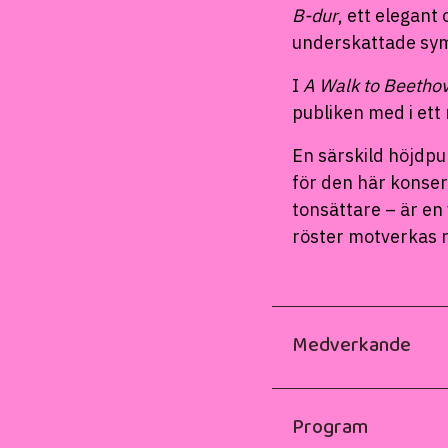
B-dur
, ett elegant
underskattade sym
I
A Walk to Beetho
publiken med i ett
En särskild höjdp
för den här konsert
tonsättare – är en
röster motverkas ri
Medverkande
Program