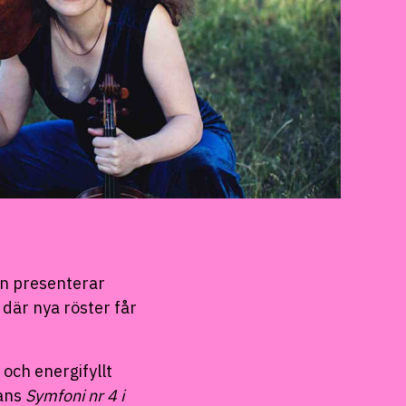
rn presenterar
där nya röster får
 och energifyllt
hans
Symfoni nr 4 i