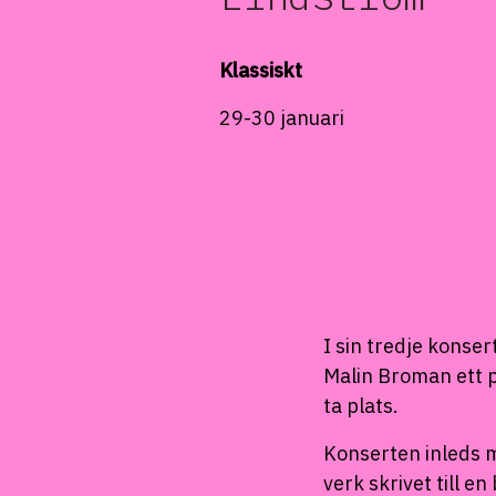
Klassiskt
29-30 januari
I sin tredje kons
Malin Broman ett p
ta plats.
Konserten inleds
verk skrivet till e