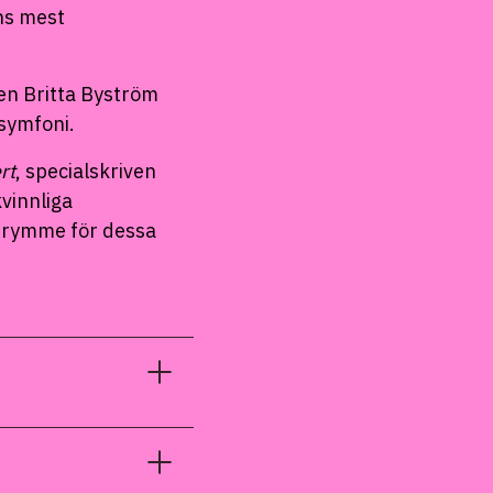
ns mest
en Britta Byström
symfoni.
rt
, specialskriven
kvinnliga
utrymme för dessa