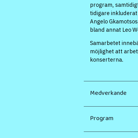
program, samtidig
tidigare inkludera
Angelo
Gkamotsos,
bland annat Leo
W
Samarbetet innebär
möjlighet att arb
konserterna.
Medverkande
Program