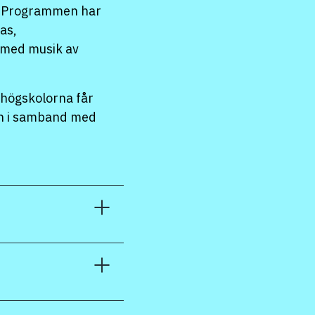
a. Programmen har
as,
 med musik av
khögskolorna får
rn i samband med