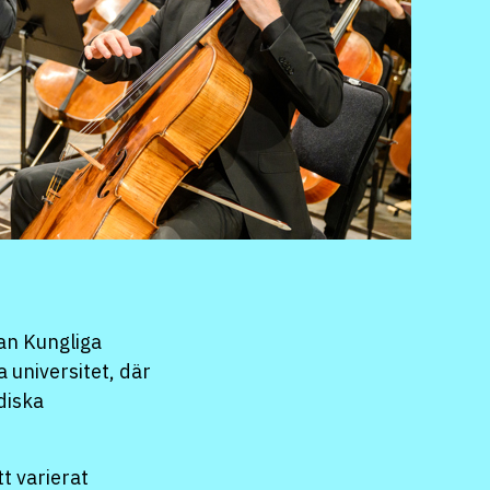
an Kungliga
 universitet, där
diska
t varierat