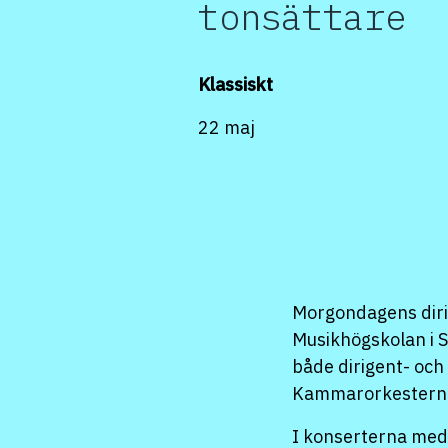
tonsättare
Klassiskt
22 maj
Morgondagens dirig
Musikhögskolan i S
både dirigent- oc
Kammarorkestern
I konserterna medv