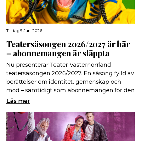
Tisdag 9 Juni 2026
Teatersäsongen 2026/2027 är här
– abonnemangen är släppta
Nu presenterar Teater Västernorrland
teatersäsongen 2026/2027. En säsong fylld av
berättelser om identitet, gemenskap och
mod – samtidigt som abonnemangen för den
nya säsongen släpps.
Läs mer