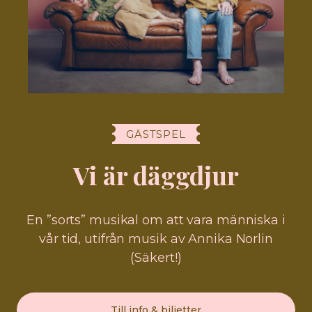
GÄSTSPEL
Vi är däggdjur
En ”sorts” musikal om att vara människa i
vår tid, utifrån musik av Annika Norlin
(Säkert!)
Till info & biljetter