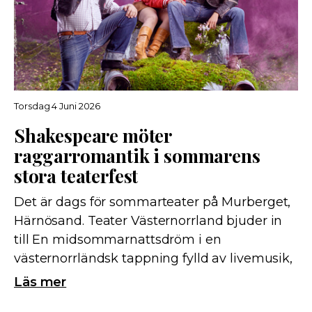
Torsdag 4 Juni 2026
Shakespeare möter
raggarromantik i sommarens
stora teaterfest
Det är dags för sommarteater på Murberget,
Härnösand. Teater Västernorrland bjuder in
till En midsommarnattsdröm i en
västernorrländsk tappning fylld av livemusik,
skratt och magi. – Det blir stort, musikaliskt
Läs mer
och fullständigt vansinnigt säger Rasmus