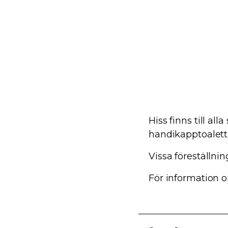
Hiss finns till al
handikapptoalett
Vissa föreställni
För information om