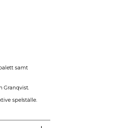
toalett samt
m Granqvist.
tive spelställe.