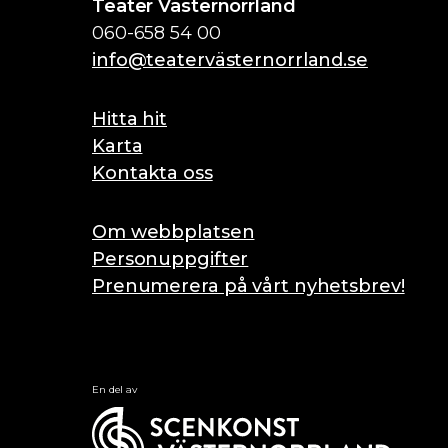
Teater Västernorrland
060-658 54 00
info@teatervästernorrland.se
Hitta hit
Karta
Kontakta oss
Om webbplatsen
Personuppgifter
Prenumerera på vårt nyhetsbrev!
En del av