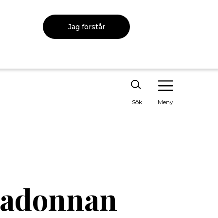
Jag förstår
Sök
Meny
madonnan