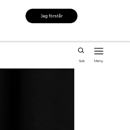
Jag förstår
Sök
Meny