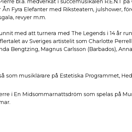
erre bl.a. medverkat i succémusikalen R.E.N.T på
 Ån Fyra Elefanter med Riksteatern, julshower, fö
sgala, revyer m.m.
hunnit med att turnera med The Legends i 14 år ru
ertalet av Sveriges artistelit som Charlotte Perrell
inda Bengtzing, Magnus Carlsson (Barbados), Anna
kså som musiklärare på Estetiska Programmet, He
ierre i En Midsommarnattsdröm som spelas på Mur
mar.