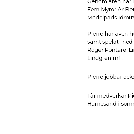
Genom åren har Pi
Fem Myror Är Fler
Medelpads Idrott
Pierre har även 
samt spelat med fl
Roger Pontare, L
Lindgren mfl.
Pierre jobbar oc
I år medverkar P
Härnösand i som