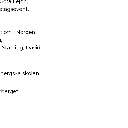
 Göta Lejon,
retagsevent,
nt om i Norden
i,
 Stadling, David
dbergska skolan.
berget i